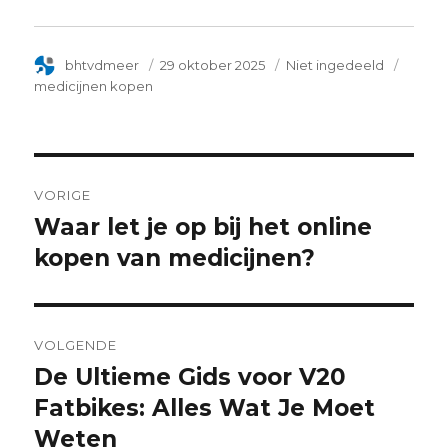
Author
bhtvdmeer
Posted
29 oktober 2025
Categorie
Niet ingedeeld
Tags
on
medicijnen kopen
Post
VORIGE
navigation
Waar let je op bij het online
Previous
kopen van medicijnen?
post:
VOLGENDE
De Ultieme Gids voor V20
Next
Fatbikes: Alles Wat Je Moet
post:
Weten