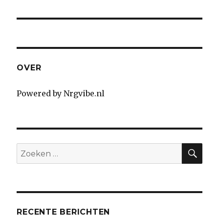
OVER
Powered by Nrgvibe.nl
SE
Search
for:
RECENTE BERICHTEN