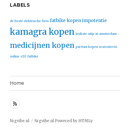
LABELS
fatbike kopen
impotentie
de beste elektrische fiets
kamagra kopen
leukste uitje in amsterdam
medicijnen kopen
parfum kopen
testosteron
online
v20 fatbike
Home
RSS
Nrgvibe.nl
Nrgvibe.nl
Powered by
HTMLy