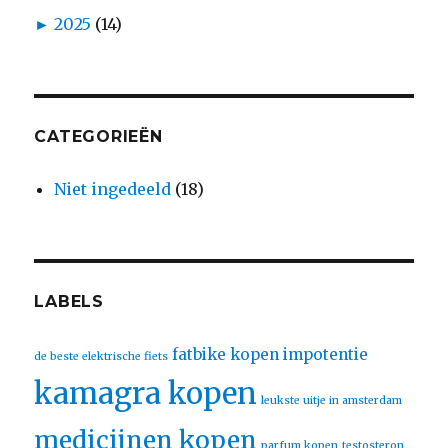
►
2025
(14)
CATEGORIEËN
Niet ingedeeld
(18)
LABELS
fatbike kopen
impotentie
de beste elektrische fiets
kamagra kopen
leukste uitje in amsterdam
medicijnen kopen
parfum kopen
testosteron