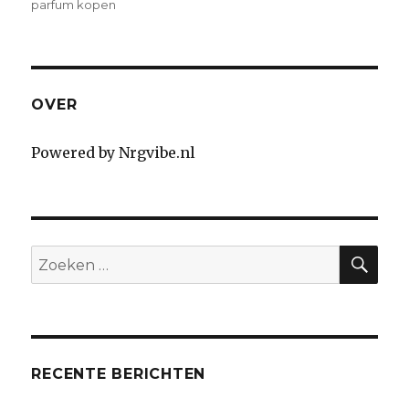
op
parfum kopen
OVER
Powered by Nrgvibe.nl
SE
Search
for:
RECENTE BERICHTEN