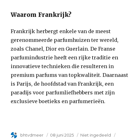
Waarom Frankrijk?
Frankrijk herbergt enkele van de meest
gerenommeerde parfumhuizen ter wereld,
zoals Chanel, Dior en Guerlain. De Franse
parfumindustrie heeft een rijke traditie en
innovatieve technieken die resulteren in
premium parfums van topkwaliteit. Daarnaast
is Parijs, de hoofdstad van Frankrijk, een
paradijs voor parfumliefhebbers met zijn
exclusieve boetieks en parfumerieën.
Author
bhtvdmeer
Geplaatst
08 juni 2025
Categorie
Niet ingedeeld
Tags