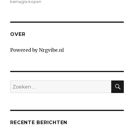
op
kamagra kopen
OVER
Powered by Nrgvibe.nl
SE
Search
for:
RECENTE BERICHTEN